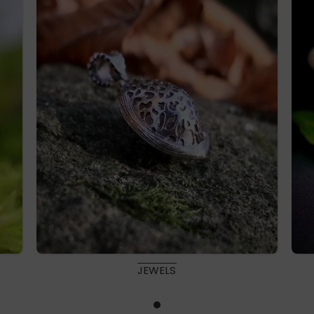
JEWELS