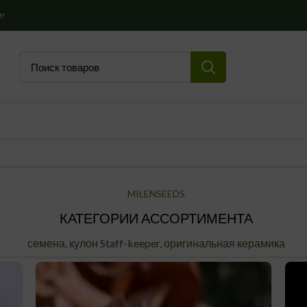
и!
MILENSEEDS
КАТЕГОРИИ АССОРТИМЕНТА
семена, кулон Staff-keeper, оригинальная керамика