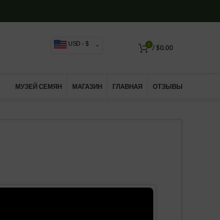
USD - $
0
/
$
0.00
UAH - грн.
МУЗЕЙ СЕМЯН
МАГАЗИН
ГЛАВНАЯ
ОТЗЫВЫ