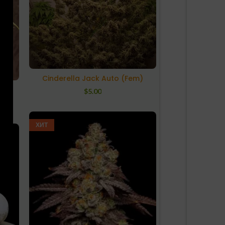
Cinderella Jack Auto (Fem)
$
5.00
ХИТ