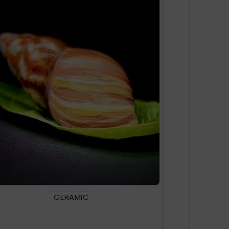
CERAMIC