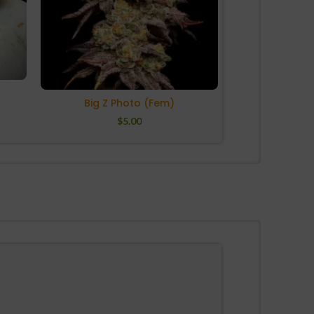
Big Z Photo (Fem)
$
5.00