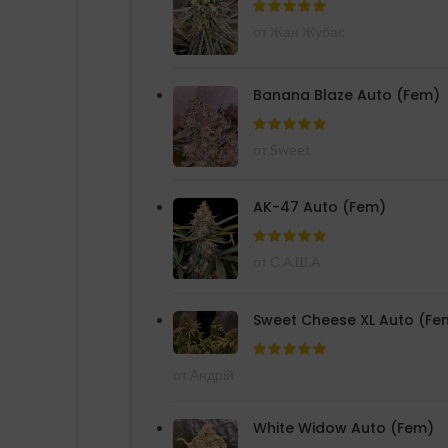
от Жан Жубас
Banana Blaze Auto (Fem)
от Sweet
AK-47 Auto (Fem)
от С.А.Ш.А
Sweet Cheese XL Auto (Fe
от Андрій
White Widow Auto (Fem)