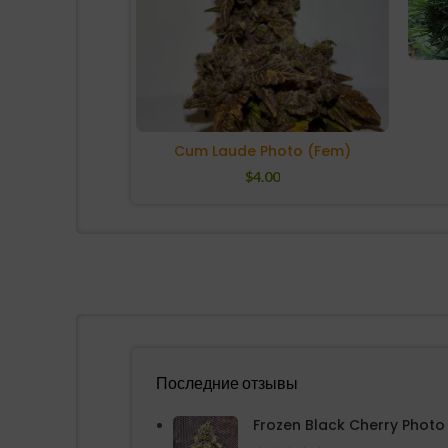
Cum Laude Photo (Fem)
$
4.00
Последние отзывы
Frozen Black Cherry Photo