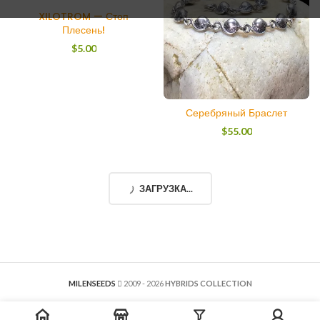
XILOTROM — Стоп
Плесень!
$
5.00
Серебряный Браслет
$
55.00
ЗАГРУЗКА...
MILENSEEDS
2009 - 2026
HYBRIDS COLLECTION
Семена от MilenSeeds – это эксклюзивная находка для истинных ценителей! Они
предназначены исключительно для коллекционирования, чтобы украсить вашу