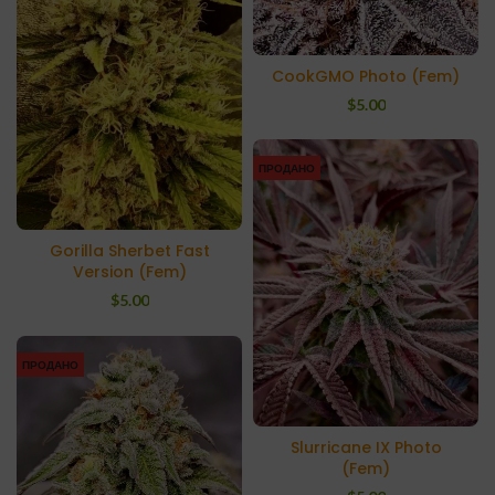
CookGMO Photo (Fem)
$
5.00
ПРОДАНО
Gorilla Sherbet Fast
Version (Fem)
$
5.00
ПРОДАНО
Slurricane IX Photo
(Fem)