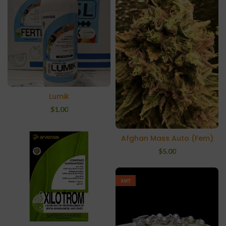
Lumik
$
1.00
Afghan Mass Auto (Fem)
$
5.00
ХИТ