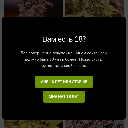
Вам есть 18?
Strawberry Cola Sherbet
Fast Version (Fem)
Для совершения покупок на нашем сайте, вам
$
5.00
должно быть 18 лет и более. Пожалуйста,
Critical Mass Auto (Fem)
подтвердите свой возраст.
$
5.00
ПРОДАНО
МНЕ 18 ЛЕТ ИЛИ СТАРШЕ
ПРОДАНО
МНЕ НЕТ 18 ЛЕТ