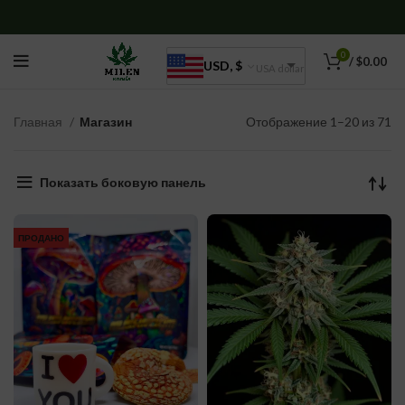
0
/
$
0.00
USD, $
USA dollar
Главная
Магазин
Отображение 1–20 из 71
Показать боковую панель
ПРОДАНО