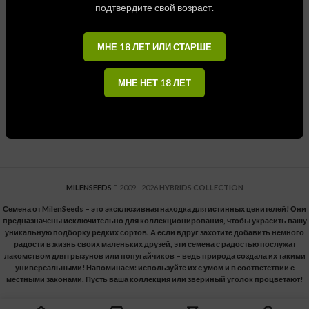
подтвердите свой возраст.
МНЕ 18 ЛЕТ ИЛИ СТАРШЕ
CBD Compassion Photo
(Fem)
МНЕ НЕТ 18 ЛЕТ
$
5.00
MILENSEEDS
2009 - 2026
HYBRIDS COLLECTION
Семена от MilenSeeds – это эксклюзивная находка для истинных ценителей! Они
предназначены исключительно для коллекционирования, чтобы украсить вашу
уникальную подборку редких сортов. А если вдруг захотите добавить немного
радости в жизнь своих маленьких друзей, эти семена с радостью послужат
лакомством для грызунов или попугайчиков – ведь природа создала их такими
универсальными! Напоминаем: используйте их с умом и в соответствии с
местными законами. Пусть ваша коллекция или звериный уголок процветают!